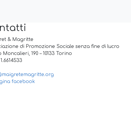
ntatti
et & Magritte
iazione di Promozione Sociale senza fine di lucro
 Moncalieri, 190 – 10133 Torino
011.6614533
@maigretemagritte.org
ina facebook