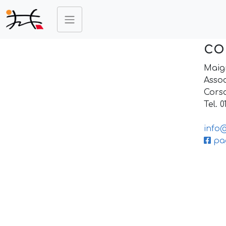
co
Maigr
Assoc
Corso
Tel. 
info
pag